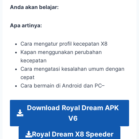
Anda akan belajar:
Apa artinya:
Cara mengatur profil kecepatan X8
Kapan menggunakan perubahan
kecepatan
Cara mengatasi kesalahan umum dengan
cepat
Cara bermain di Android dan PC–
Download
Royal Dream APK
V6
Royal Dream X8 Speeder