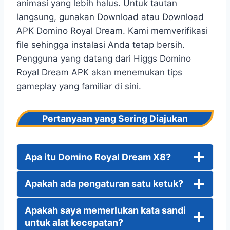
animasi yang lebih halus. Untuk tautan
langsung, gunakan Download atau Download
APK Domino Royal Dream. Kami memverifikasi
file sehingga instalasi Anda tetap bersih.
Pengguna yang datang dari Higgs Domino
Royal Dream APK akan menemukan tips
gameplay yang familiar di sini.
Pertanyaan yang Sering Diajukan
Apa itu Domino Royal Dream X8?
Apakah ada pengaturan satu ketuk?
Apakah saya memerlukan kata sandi
untuk alat kecepatan?