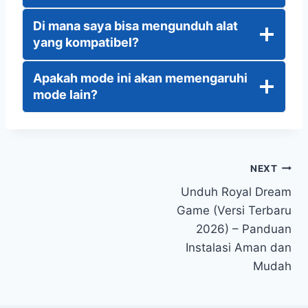
Di mana saya bisa mengunduh alat
yang kompatibel?
Apakah mode ini akan memengaruhi
mode lain?
Post
NEXT
Unduh Royal Dream
navigation
Game (Versi Terbaru
2026) – Panduan
Instalasi Aman dan
Mudah