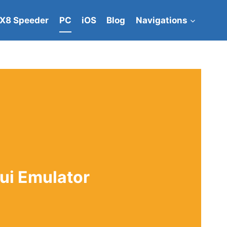
 X8 Speeder
PC
iOS
Blog
Navigations
ui Emulator