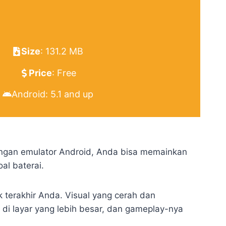
Size
: 131.2 MB
Price
: Free
Android: 5.1 and up
Dengan emulator Android, Anda bisa memainkan
al baterai.
k terakhir Anda. Visual yang cerah dan
di layar yang lebih besar, dan gameplay-nya