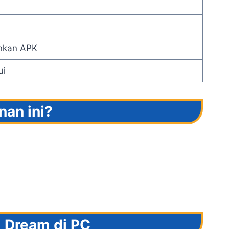
ankan APK
ui
an ini?
 Dream di PC