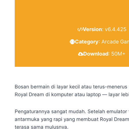
Version
: v6.4.425
Category
: Arcade Ga
Download
: 50M+
Bosan bermain di layar kecil atau terus-meneru
Royal Dream di komputer atau laptop — layar lebi
Pengaturannya sangat mudah. Setelah emulator te
antarmuka yang rapi yang membuat Royal Dream m
terasa sama mulusnya.